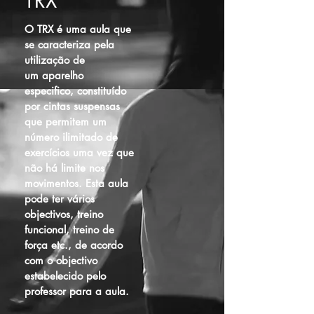
TRX
O TRX é uma aula que
se caracteriza pela
utilização de
um aparelho
especifico, constituído
por cintas suspensas
que permitem um
número ilimitado de
exercícios uma vez que
não há limite nos
movimentos. Esta aula
pode ter vários
objectivos, treino
funcional, treino de
força etc., de acordo
com o objectivo
estabelecido pelo
professor para a aula.