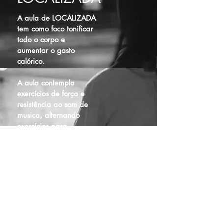
A aula de LOCALIZADA
tem como foco tonificar
todo o corpo e
aumentar o gasto
calórico.
A aula contempla
exercícios de força e
resistência ao som de
musica, alternando
exercícios para
fortalecer os membros
inferiores e membros
superiores.