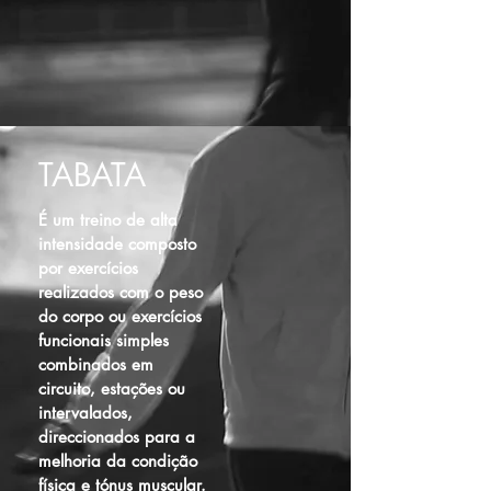
TABATA
É um treino de alta
intensidade composto
por exercícios
realizados com o peso
do corpo ou exercícios
funcionais simples
combinados em
circuito, estações ou
intervalados,
direccionados para a
melhoria da condição
física e tónus muscular.